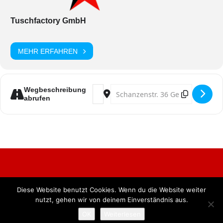
Tuschfactory GmbH
MEHR ERFAHREN
Address - Stunksitzung [tSciMOz4X]
Destination Address - Stunksit
Wegbeschreibung
abrufen
Diese Website benutzt Cookies. Wenn du die Website weiter
Alle Rechte vorbehalten. BKB Verlag GmbH
nutzt, gehen wir von deinem Einverständnis aus.
OK
Weiterlesen