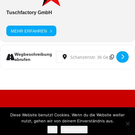
Tuschfactory GmbH
MEHR ERFAHREN
Address - Stunksitzung [tz1B22UZ2]
Destination Address - Stunksit
Wegbeschreibung
abrufen
Diese Website benutzt Cookies. Wenn du die Website weiter
Alle Rechte vorbehalten. BKB Verlag GmbH
nutzt, gehen wir von deinem Einverständnis aus.
OK
Weiterlesen