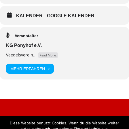
KALENDER
GOOGLE KALENDER
Veranstalter
KG Ponyhof e.V.
Veedelsverein...
Read More.
MEHR ERFAHREN
Diese Website benutzt Cookies. Wenn du die Website weiter
Alle Rechte vorbehalten. BKB Verlag GmbH
nutzt, gehen wir von deinem Einverständnis aus.