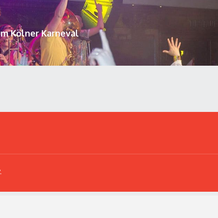
um Kölner Karneval
.