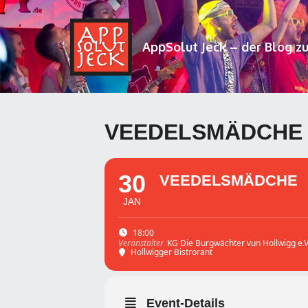
AppSolut Jeck – der Blog z
VEEDELSMÄDCHE
30
VEEDELSMÄDCHE
JAN
18:00
KG Die Burgwächter vun Hollwigg e.V
Veranstalter
Hollwigger Bistrorant
Event-Details