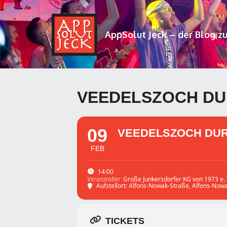
AppSolut Jeck – der Blog z
VEEDELSZOCH D
09
VEEDELSZOCH DU
FEB
14:00
Große Junkersdorfer KG von 1973 e. 
Veranstalter
Aufstellort: Alfons-Nowak-Straße
, Alfons-Now
TICKETS