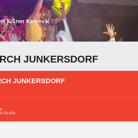
um Kölner Karneval
URCH JUNKERSDORF
RCH JUNKERSDORF
V.
ak-Straße