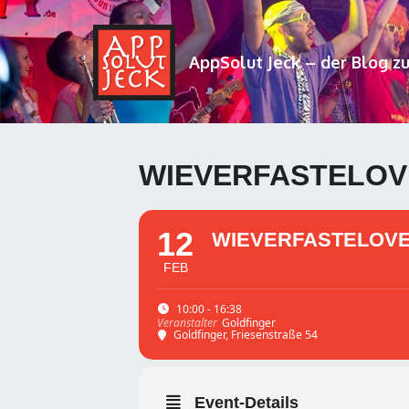
AppSolut Jeck – der Blog z
WIEVERFASTELOV
12
WIEVERFASTELOVE
FEB
10:00 - 16:38
Goldfinger
Veranstalter
Goldfinger
, Friesenstraße 54
Event-Details