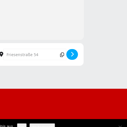
Destination Address - Wieverfastelovend em Goldfinger [IiAQ
nis aus.