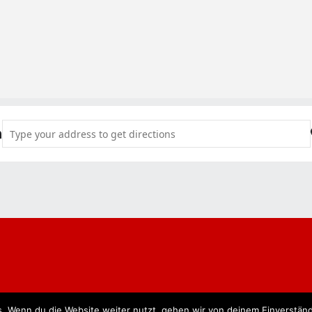
Address - Wieverfastelovend em Goldfinger [QbfQjBjZn]
n
. Wenn du die Website weiter nutzt, gehen wir von deinem Einverständ