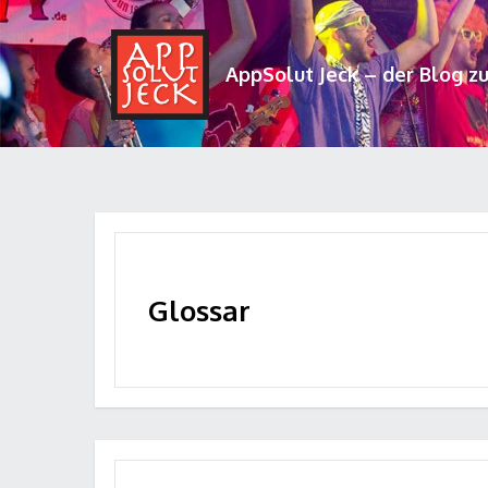
AppSolut Jeck – der Blog z
Glossar