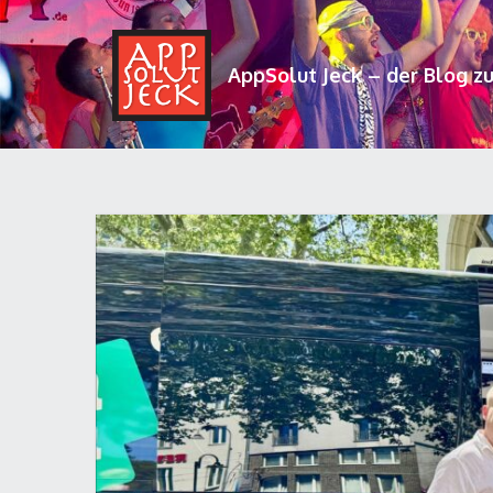
AppSolut Jeck – der Blog z