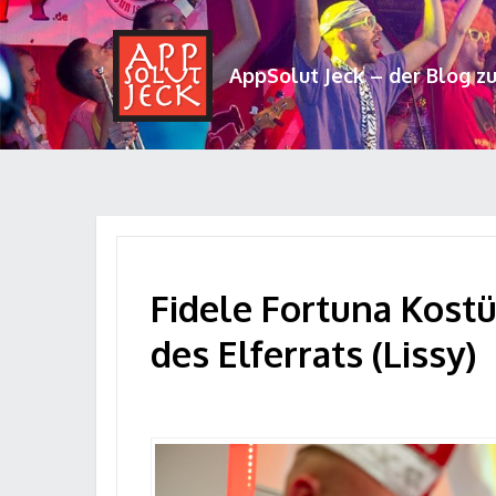
AppSolut Jeck – der Blog z
Fidele Fortuna Kostü
des Elferrats (Lissy)