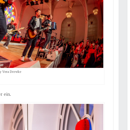
by Vera Drewke
r ein.