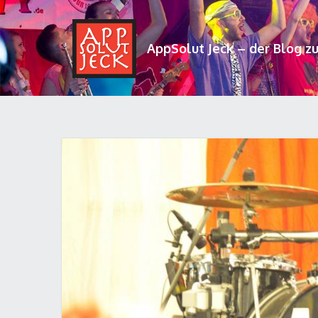
AppSolut Jeck – der Blog z