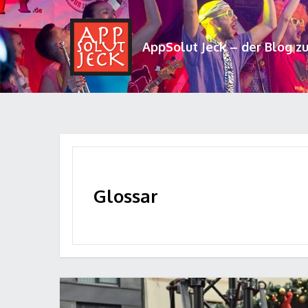
AppSolut Jeck – der Blog z
Glossar