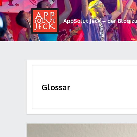
AppSolut Jeck – der Blog z
Glossar