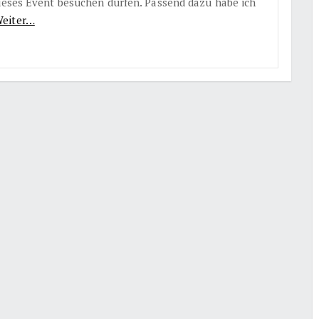
dieses Event besuchen dürfen. Passend dazu habe ich
eiter…