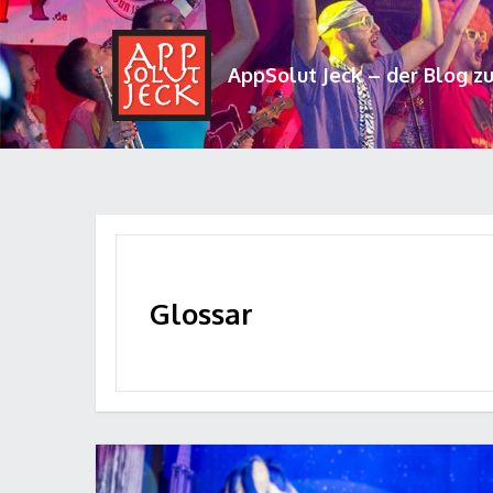
AppSolut Jeck – der Blog z
Glossar