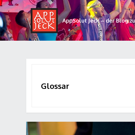
AppSolut Jeck – der Blog z
Glossar