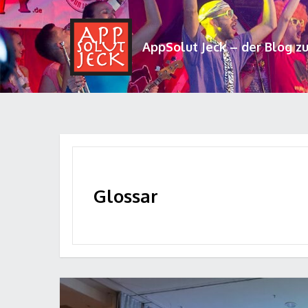
AppSolut Jeck – der Blog z
Glossar