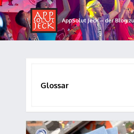
AppSolut Jeck – der Blog z
Glossar