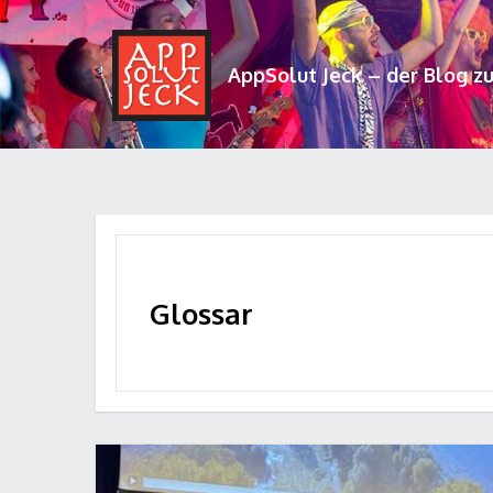
AppSolut Jeck – der Blog z
Glossar