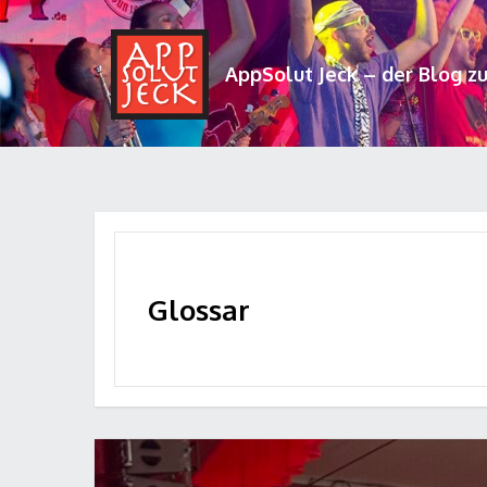
AppSolut Jeck – der Blog z
Glossar