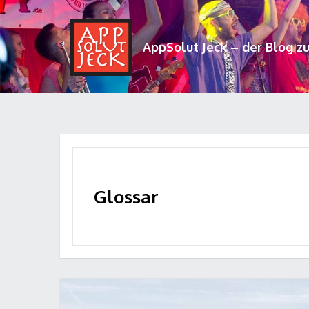
AppSolut Jeck – der Blog z
Glossar