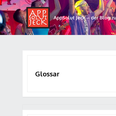
AppSolut Jeck – der Blog z
Glossar