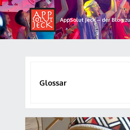
AppSolut Jeck – der Blog z
Glossar