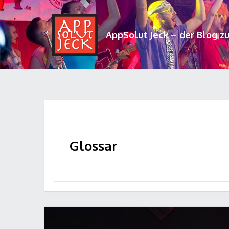
AppSolut Jeck – der Blog z
Glossar