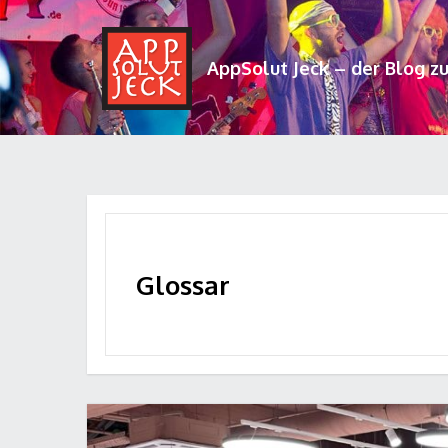
AppSolut Jeck – der Blog z
Glossar