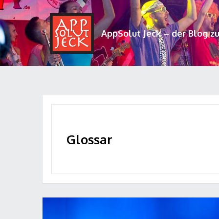
AppSolut Jeck – der Blog z
Glossar