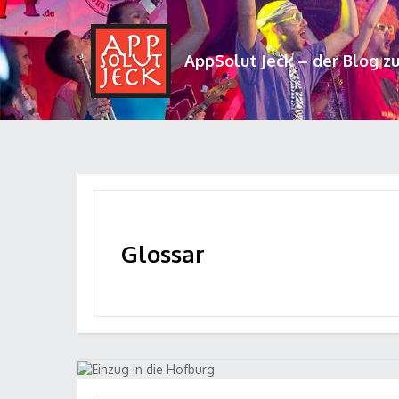
AppSolut Jeck – der Blog z
Glossar