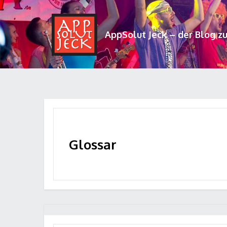
AppSolut Jeck – der Blog z
Glossar