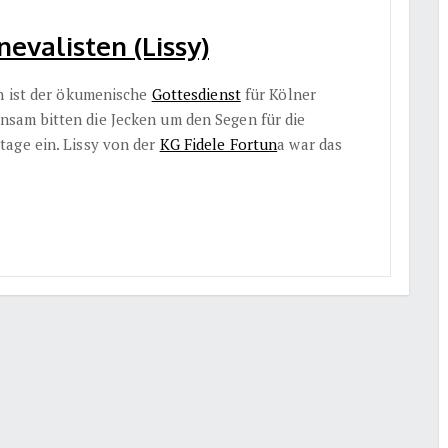
evalisten (Lissy)
on ist der ökumenische
Gottesdienst
für Kölner
sam bitten die Jecken um den Segen für die
age ein. Lissy von der
KG Fidele Fortun
a war das