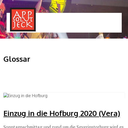
MENÜ
TOGGLE
Glossar
Einzug in die Hofburg 2020 (Vera)
Sonntagnachmittag und rund um die Severinstorburg wird es