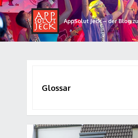
AppSolut Jeck – der Blog z
Glossar