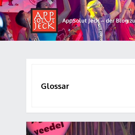
AppSolut Jeck – der Blog z
Glossar