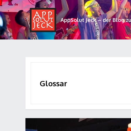
AppSolut Jeck – der Blog z
Glossar