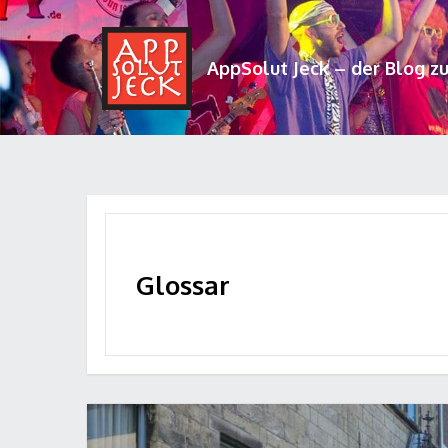
AppSolut Jeck – der Blog z
Glossar