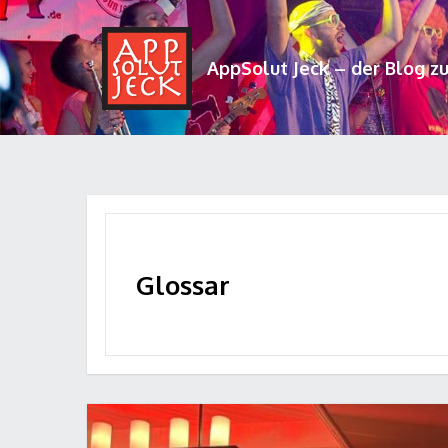
AppSolut Jeck – der Blog z
Glossar