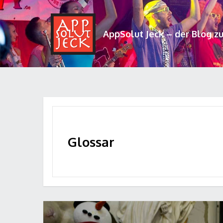
AppSolut Jeck – der Blog z
Glossar