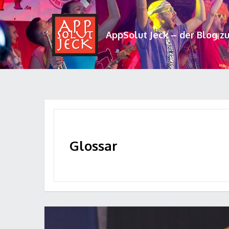
AppSolut Jeck – der Blog z
Glossar