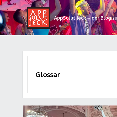
AppSolut Jeck – der Blog z
Glossar