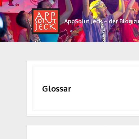
AppSolut Jeck – der Blog z
Glossar