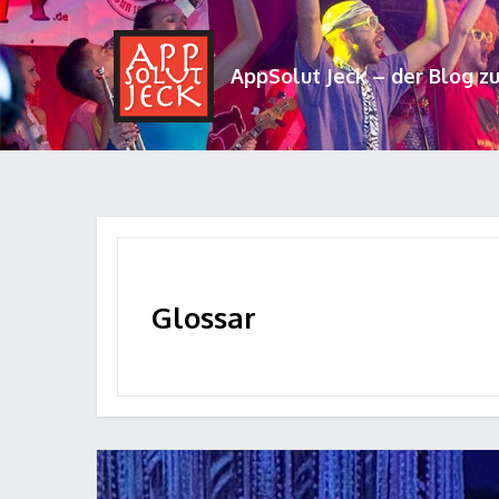
AppSolut Jeck – der Blog z
Glossar