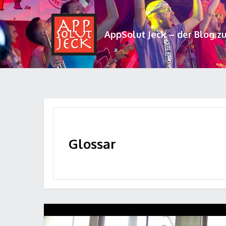
AppSolut Jeck – der Blog z
Glossar