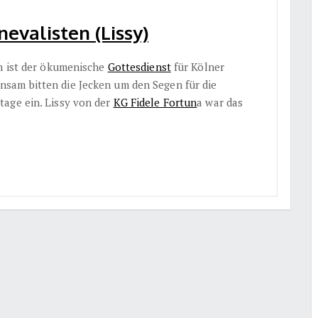
evalisten (Lissy)
on ist der ökumenische
Gottesdienst
für Kölner
sam bitten die Jecken um den Segen für die
age ein. Lissy von der
KG Fidele Fortun
a war das