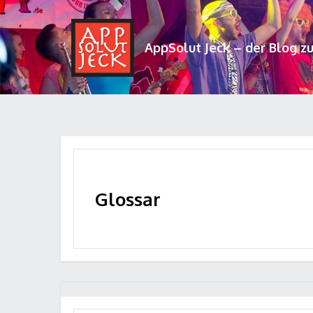
AppSolut Jeck – der Blog z
Glossar