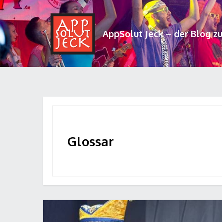
AppSolut Jeck – der Blog z
Glossar