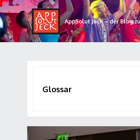
AppSolut Jeck – der Blog z
Glossar