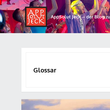
AppSolut Jeck – der Blog z
Glossar