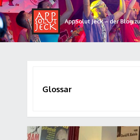
AppSolut Jeck – der Blog z
Glossar