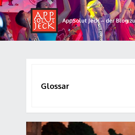
AppSolut Jeck – der Blog z
Glossar