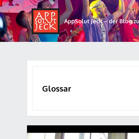
AppSolut Jeck – der Blog z
Glossar