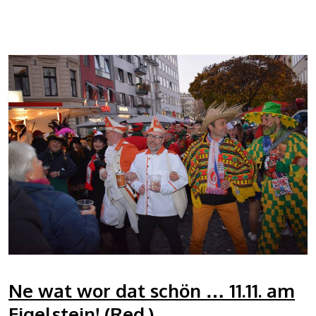
Ne wat wor dat schön … 11.11. am
Eigelstein! (Red.)