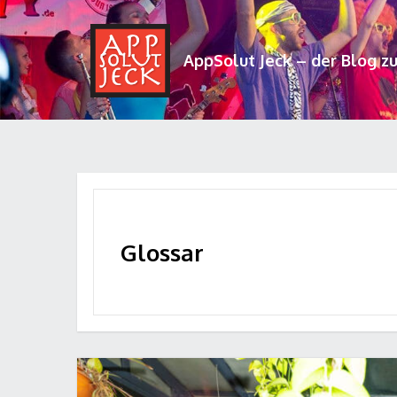
AppSolut Jeck – der Blog z
Glossar