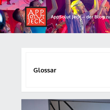
AppSolut Jeck – der Blog z
Glossar