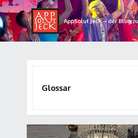
AppSolut Jeck – der Blog z
Glossar