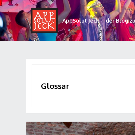
AppSolut Jeck – der Blog z
Glossar